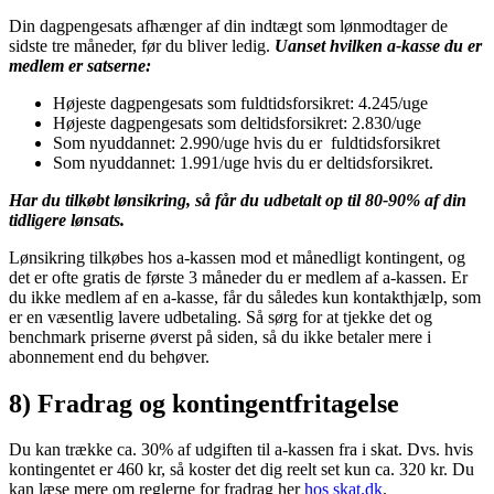
Din dagpengesats afhænger af din indtægt som lønmodtager de
sidste tre måneder, før du bliver ledig.
Uanset hvilken a-kasse du er
medlem er satserne:
Højeste dagpengesats som fuldtidsforsikret: 4.245/uge
Højeste dagpengesats som deltidsforsikret: 2.830/uge
Som nyuddannet: 2.990/uge hvis du er fuldtidsforsikret
Som nyuddannet: 1.991/uge hvis du er deltidsforsikret.
Har du tilkøbt lønsikring, så får du udbetalt op til 80-90% af din
tidligere lønsats.
Lønsikring tilkøbes hos a-kassen mod et månedligt kontingent, og
det er ofte gratis de første 3 måneder du er medlem af a-kassen. Er
du ikke medlem af en a-kasse, får du således kun kontakthjælp, som
er en væsentlig lavere udbetaling. Så sørg for at tjekke det og
benchmark priserne øverst på siden, så du ikke betaler mere i
abonnement end du behøver.
8) Fradrag og kontingentfritagelse
Du kan trække ca. 30% af udgiften til a-kassen fra i skat. Dvs. hvis
kontingentet er 460 kr, så koster det dig reelt set kun ca. 320 kr. Du
kan læse mere om reglerne for fradrag her
hos skat.dk
.