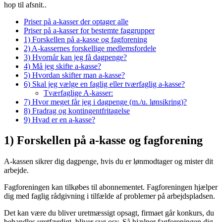
hop til afsnit..
Priser på a-kasser der optager alle
Priser på a-kasser for bestemte faggrupper
1) Forskellen på a-kasse og fagforening
2) A-kassernes forskellige medlemsfordele
3) Hvornår kan jeg få dagpenge?
4) Må jeg skifte a-kasse?
5) Hvordan skifter man a-kasse?
6) Skal jeg vælge en faglig eller tværfaglig a-kasse?
Tværfaglige A-kasser:
7) Hvor meget får jeg i dagpenge (m./u. lønsikring)?
8) Fradrag og kontingentfritagelse
9) Hvad er en a-kasse?
1) Forskellen på a-kasse og fagforening
A-kassen sikrer dig dagpenge, hvis du er lønmodtager og mister dit
arbejde.
Fagforeningen kan tilkøbes til abonnementet. Fagforeningen hjælper
dig med faglig rådgivning i tilfælde af problemer på arbejdspladsen.
Det kan være du bliver uretmæssigt opsagt, firmaet går konkurs, du
behandles uretfærdigt, bliver syg osv. Så hjælper fagforeningen dig