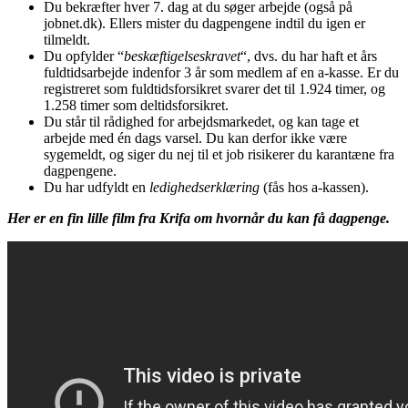
Du bekræfter hver 7. dag at du søger arbejde (også på
jobnet.dk). Ellers mister du dagpengene indtil du igen er
tilmeldt.
Du opfylder “
beskæftigelseskravet
“, dvs. du har haft et års
fuldtidsarbejde indenfor 3 år som medlem af en a-kasse. Er du
registreret som fuldtidsforsikret svarer det til 1.924 timer, og
1.258 timer som deltidsforsikret.
Du står til rådighed for arbejdsmarkedet, og kan tage et
arbejde med én dags varsel. Du kan derfor ikke være
sygemeldt, og siger du nej til et job risikerer du karantæne fra
dagpengene.
Du har udfyldt en
ledighedserklæring
(fås hos a-kassen).
Her er en fin lille film fra Krifa om hvornår du kan få dagpenge.