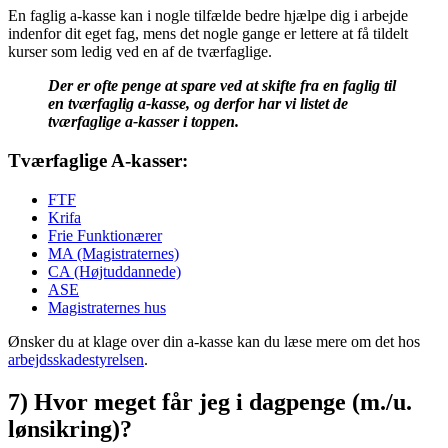
En faglig a-kasse kan i nogle tilfælde bedre hjælpe dig i arbejde
indenfor dit eget fag, mens det nogle gange er lettere at få tildelt
kurser som ledig ved en af de tværfaglige.
Der er ofte penge at spare ved at skifte fra en faglig til
en tværfaglig a-kasse, og derfor har vi listet de
tværfaglige a-kasser i toppen.
Tværfaglige A-kasser:
FTF
Krifa
Frie Funktionærer
MA (Magistraternes)
CA (Højtuddannede)
ASE
Magistraternes hus
Ønsker du at klage over din a-kasse kan du læse mere om det hos
arbejdsskadestyrelsen
.
7) Hvor meget får jeg i dagpenge (m./u.
lønsikring)?