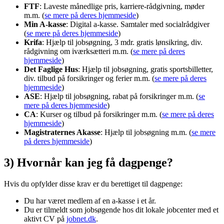
FTF
: Laveste månedlige pris, karriere-rådgivning, møder
m.m. (
se mere på deres hjemmeside
)
Min A-kasse
: Digital a-kasse. Samtaler med socialrådgiver
(
se mere på deres hjemmeside
)
Krifa
: Hjælp til jobsøgning, 3 mdr. gratis lønsikring, div.
rådgivning om iværksætteri m.m. (
se mere på deres
hjemmeside
)
Det Faglige Hus
: Hjælp til jobsøgning, gratis sportsbilletter,
div. tilbud på forsikringer og ferier m.m. (
se mere på deres
hjemmeside
)
ASE
: Hjælp til jobsøgning, rabat på forsikringer m.m. (
se
mere på deres hjemmeside
)
CA
: Kurser og tilbud på forsikringer m.m. (
se mere på deres
hjemmeside
)
Magistraternes Akasse
: Hjælp til jobsøgning m.m. (
se mere
på deres hjemmeside
)
3) Hvornår kan jeg få dagpenge?
Hvis du opfylder disse krav er du berettiget til dagpenge:
Du har været medlem af en a-kasse i et år.
Du er tilmeldt som jobsøgende hos dit lokale jobcenter med et
aktivt CV på
jobnet.dk
.