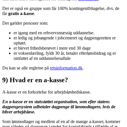
Der er også en gruppe som får 100% kontingentfritagelse, dvs. de
får
gratis a-kasse
.
Det gælder personer som:
er igang med en erhvervsmæssig uddannelse.
er ledig og jobsøgende i jobcenteret og dagpengeretten er
ophørt.
er blevet frihedsberøvet i mere end 30 dage
er voksenlærling, fyldt 30 år, betaler efterlønsbidrag og er
omfattet af en uddannelsesaftale
Du kan se alle reglerne på
retsinformation.dk
.
9) Hvad er en a-kasse?
A-kasse er en forkortelse for arbejdsløshedskasse.
En a-kasse er en statsstøttet organisation, som efter statens
dagpengesystem udbetaler dagpenge til lønmodtagere, hvis de
bliver arbejdsløse.
Som lønmodtager og medlem af en af de mange a-kasser, kommer
man således på dagpenge i stedet for kontakthjælp i tilfælde af at