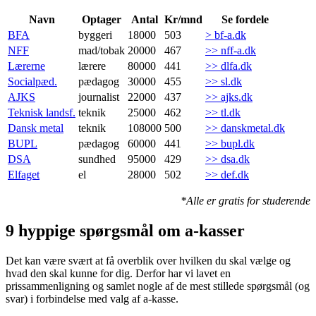
Navn
Optager
Antal
Kr/mnd
Se fordele
BFA
byggeri
18000
503
> bf-a.dk
NFF
mad/tobak
20000
467
>> nff-a.dk
Lærerne
lærere
80000
441
>> dlfa.dk
Socialpæd.
pædagog
30000
455
>> sl.dk
AJKS
journalist
22000
437
>> ajks.dk
Teknisk landsf.
teknik
25000
462
>> tl.dk
Dansk metal
teknik
108000
500
>> danskmetal.dk
BUPL
pædagog
60000
441
>> bupl.dk
DSA
sundhed
95000
429
>> dsa.dk
Elfaget
el
28000
502
>> def.dk
*Alle er gratis for studerende
9 hyppige spørgsmål om a-kasser
Det kan være svært at få overblik over hvilken du skal vælge og
hvad den skal kunne for dig. Derfor har vi lavet en
prissammenligning og samlet nogle af de mest stillede spørgsmål (og
svar) i forbindelse med valg af a-kasse.