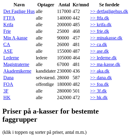
Navn
Optager
Antal
Kr/mnd
Se fordele
Det Faglige Hus
alle
117000
472
>> detfagligehus.dk
FTFA
alle
140000
442
>> ftfa.dk
Krifa
alle
200000
485
>> krifa.dk
Frie
alle
25000
468
>> frie.dk
Min A-kasse
alle
90000
457
>> minakasse.dk
CA
alle
26000
481
>> ca.dk
ASE
alle
155000
487
>> ase.dk
Lederne
ledere
105000
464
>> lederne.dk
Magistraterne
alle
67000
481
>> ma-kasse.dk
Akademikerne
kandidater
230000
436
>> aka.dk
Dana
selvstænd.
28000
587
>> dana.dk
FOA
offentlige
180000
482
>> foa.dk
3F
alle
280000
501
>> 3f.dk
HK
alle
242000
472
>> hk.dk
Priser på a-kasser for bestemte
faggrupper
(klik i toppen og sorter på priser, antal m.m.)