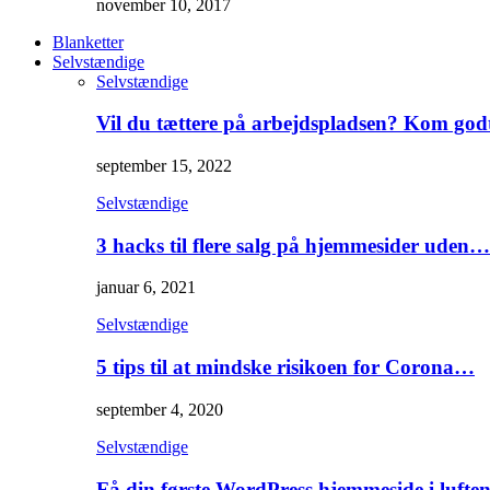
november 10, 2017
Blanketter
Selvstændige
Selvstændige
Vil du tættere på arbejdspladsen? Kom go
september 15, 2022
Selvstændige
3 hacks til flere salg på hjemmesider uden…
januar 6, 2021
Selvstændige
5 tips til at mindske risikoen for Corona…
september 4, 2020
Selvstændige
Få din første WordPress hjemmeside i lufte