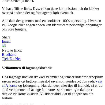
andre steder på nettet.
Vi har affiliate links. Dvs. vi kan tjene kommission, når du klikker
over på andre sider og foretager et køb eventuelt.
Alle data der gemmes med en cookie er 100% upersonlig. Hverken
vi, Google eller nogen anden kan identificere personlige oplyninger
om vore brugere.
Share
Email
Nyttige links:
Bredbånd
Tjek Dit Net
Velkommen til fagmagasinet.dk
Hos fagmagasinet.dk dækker vi emner og temaer indenfor arbejdsliv
såsom regler og fagforeningsstof såvel som guides og tips vedr.
valg
af A-kasse
og jobsøgning. Har du ideer eller tips til indhold, så er du
altid velkommen til at tage fat i vores skribenter og redaktører
direkte via kontakt-siden. Vi sidder altid klar til at høre om din
historie.