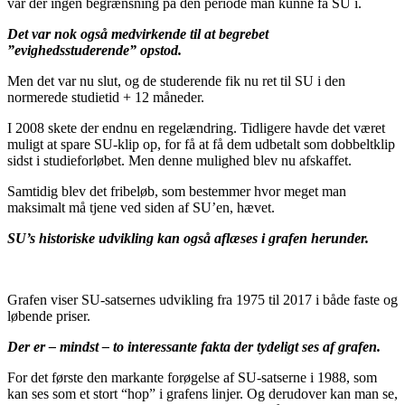
var der ingen begrænsning på den periode man kunne få SU i.
Det var nok også medvirkende til at begrebet
”evighedsstuderende” opstod.
Men det var nu slut, og de studerende fik nu ret til SU i den
normerede studietid + 12 måneder.
I 2008 skete der endnu en regelændring. Tidligere havde det været
muligt at spare SU-klip op, for få at få dem udbetalt som dobbeltklip
sidst i studieforløbet. Men denne mulighed blev nu afskaffet.
Samtidig blev det fribeløb, som bestemmer hvor meget man
maksimalt må tjene ved siden af SU’en, hævet.
SU’s historiske udvikling kan også aflæses i grafen herunder.
Grafen viser SU-satsernes udvikling fra 1975 til 2017 i både faste og
løbende priser.
Der er – mindst – to interessante fakta der tydeligt ses af grafen.
For det første den markante forøgelse af SU-satserne i 1988, som
kan ses som et stort “hop” i grafens linjer. Og derudover kan man se,