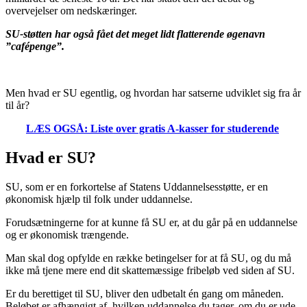
overvejelser om nedskæringer.
SU-støtten har også fået det meget lidt flatterende øgenavn
”cafépenge”.
Men hvad er SU egentlig, og hvordan har satserne udviklet sig fra år
til år?
LÆS OGSÅ: Liste over gratis A-kasser for studerende
Hvad er SU?
SU, som er en forkortelse af Statens Uddannelsesstøtte, er en
økonomisk hjælp til folk under uddannelse.
Forudsætningerne for at kunne få SU er, at du går på en uddannelse
og er økonomisk trængende.
Man skal dog opfylde en række betingelser for at få SU, og du må
ikke må tjene mere end dit skattemæssige fribeløb ved siden af SU.
Er du berettiget til SU, bliver den udbetalt én gang om måneden.
Beløbet er afhængigt af, hvilken uddannelse du tager, om du er ude-