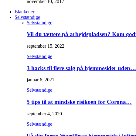
november 10, 2017
Blanketter
Selvstændige
Selvstændige
Vil du tættere på arbejdspladsen? Kom go
september 15, 2022
Selvstændige
3 hacks til flere salg på hjemmesider uden…
januar 6, 2021
Selvstændige
5 tips til at mindske risikoen for Corona…
september 4, 2020
Selvstændige
Få din første WordPress hjemmeside i lufte