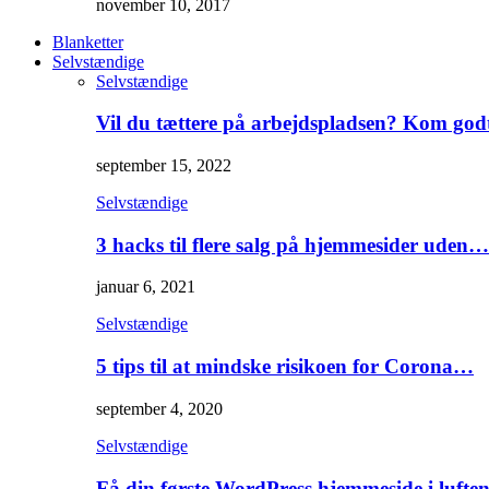
november 10, 2017
Blanketter
Selvstændige
Selvstændige
Vil du tættere på arbejdspladsen? Kom go
september 15, 2022
Selvstændige
3 hacks til flere salg på hjemmesider uden…
januar 6, 2021
Selvstændige
5 tips til at mindske risikoen for Corona…
september 4, 2020
Selvstændige
Få din første WordPress hjemmeside i lufte