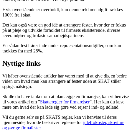
Hvis ovenstående er overholdt, kan denne reklameudgift trækkes
100% fra i skat.
Det kan også være en god idé at arrangere fester, hvor der er fokus
på at pleje og udvikle forholdet til firmaets eksisterende, diverse
leverandører og trofaste samarbejdspartnere.
En sådan fest hører inde under repræsentationsudgifter, som kan
trækkes fra med 25%.
Nyttige links
Vi håber ovenstående artikler har været med til at give dig en bedre
viden om hvad man kan arrangere af fester uden at SKAT stiller
spørgsmålstegn.
Skulle du have tanker om at planlægge en firmarejse, kan vi henvise
til vores artikel om ”
Skatteregler for firmarejser
”. Her kan du læse
mere om hvad der kan lade sig gøre ved rejser i ind- og udland.
Vil du gerne selv se på SKATS regler, kan vi henvise til deres
hjemmeside, hvor de beskriver reglerne for
julefrokoster, skovture
og øvrige firmafester
.