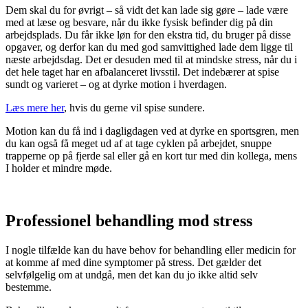
Dem skal du for øvrigt – så vidt det kan lade sig gøre – lade være
med at læse og besvare, når du ikke fysisk befinder dig på din
arbejdsplads. Du får ikke løn for den ekstra tid, du bruger på disse
opgaver, og derfor kan du med god samvittighed lade dem ligge til
næste arbejdsdag. Det er desuden med til at mindske stress, når du i
det hele taget har en afbalanceret livsstil. Det indebærer at spise
sundt og varieret – og at dyrke motion i hverdagen.
Læs mere her
, hvis du gerne vil spise sundere.
Motion kan du få ind i dagligdagen ved at dyrke en sportsgren, men
du kan også få meget ud af at tage cyklen på arbejdet, snuppe
trapperne op på fjerde sal eller gå en kort tur med din kollega, mens
I holder et mindre møde.
Professionel behandling mod stress
I nogle tilfælde kan du have behov for behandling eller medicin for
at komme af med dine symptomer på stress. Det gælder det
selvfølgelig om at undgå, men det kan du jo ikke altid selv
bestemme.