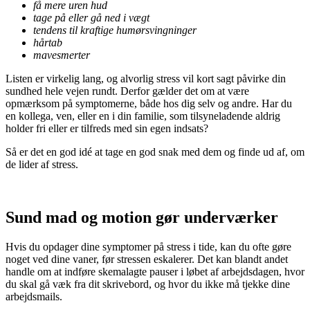
få mere uren hud
tage på eller gå ned i vægt
tendens til kraftige humørsvingninger
hårtab
mavesmerter
Listen er virkelig lang, og alvorlig stress vil kort sagt påvirke din
sundhed hele vejen rundt. Derfor gælder det om at være
opmærksom på symptomerne, både hos dig selv og andre. Har du
en kollega, ven, eller en i din familie, som tilsyneladende aldrig
holder fri eller er tilfreds med sin egen indsats?
Så er det en god idé at tage en god snak med dem og finde ud af, om
de lider af stress.
Sund mad og motion gør underværker
Hvis du opdager dine symptomer på stress i tide, kan du ofte gøre
noget ved dine vaner, før stressen eskalerer. Det kan blandt andet
handle om at indføre skemalagte pauser i løbet af arbejdsdagen, hvor
du skal gå væk fra dit skrivebord, og hvor du ikke må tjekke dine
arbejdsmails.