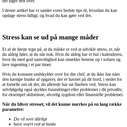
det tager helt over.
I denne artikel har vi samlet vores bedste tips til, hvordan du kan
opdage stress tidligt, og hvad du kan gøre ved det.
Stress kan se ud på mange måder
Et af de første tegn på, at du måske er ved at udvikle stress, er, når
du aldrig føler, at du når nok. Hvis du aldrig har et hul i kalenderen,
hvor du med god samvittighed kan smække benene op i sofaen og
lave ingenting i et par timer.
Hvis du konstant undskylder over for din chef, at du ikke har nået
den kæmpe bunke af opgaver, der er havnet på dit bord, i stedet for
at fortælle om alt det, du allerede har sat flueben ved. Stress kan
selvfølgelig også skyldes forandringer eller problemer i dit privatliv,
for eksempel skilsmisse, alvorlig sygdom eller finansielle problemer.
Når du bliver stresset, vil det kunne mærkes på en lang række
parametre:
Du vil sove dårligt
have svært ved at huske