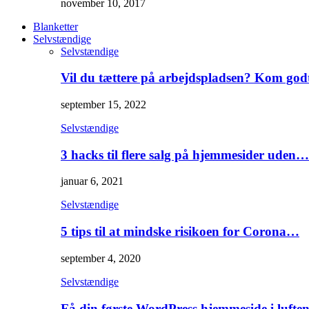
november 10, 2017
Blanketter
Selvstændige
Selvstændige
Vil du tættere på arbejdspladsen? Kom go
september 15, 2022
Selvstændige
3 hacks til flere salg på hjemmesider uden…
januar 6, 2021
Selvstændige
5 tips til at mindske risikoen for Corona…
september 4, 2020
Selvstændige
Få din første WordPress hjemmeside i lufte